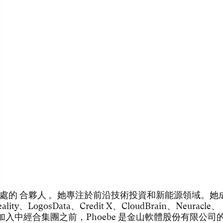
up 北京辦事處的 合夥人 。她專注於前沿技術投資和新能源領域。她
、LogosData、Credit X、CloudBrain、Neuracle、
data。在加入中經合集團之前，Phoebe 是金山軟體股份有限公司